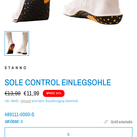
STANNO
SOLE CONTROL EINLEGSOHLE
€13,99
€11,99
SPARE 14%
inkl. MwSt.
Versand
wird beim Bezahlvorgang berechnet
489111-0000-S
GRÖSSE:
S
Größentabelle
S