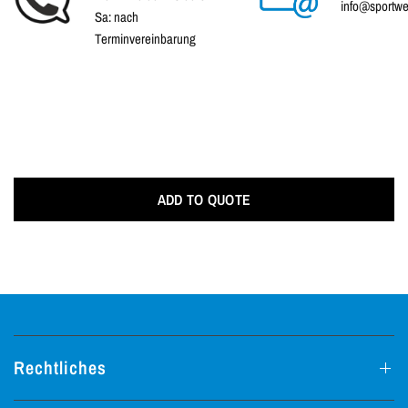
info@sportwe
Sa: nach
Terminvereinbarung
ADD TO QUOTE
Rechtliches