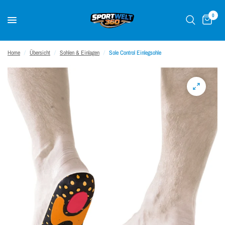
0
Home
/
Übersicht
/
Sohlen & Einlagen
/
Sole Control Einlegsohle